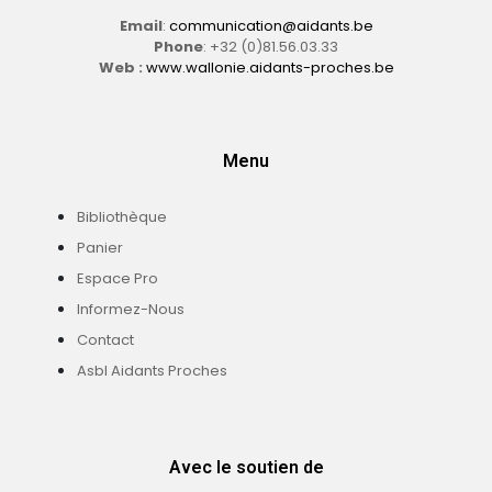
i
Email
:
communication@aidants.be
t
Phone
: +32 (0)81.56.03.33
Web :
www.wallonie.aidants-proches.be
é
d
e
t
Menu
r
a
Bibliothèque
v
Panier
a
Espace Pro
i
l
Informez-Nous
Contact
Asbl Aidants Proches
Avec le soutien de