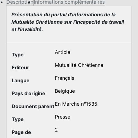
i
Description
Informations complémentaires
t
Présentation du portail d’informations de la
é
Mutualité Chrétienne sur l’incapacité de travail
d
et l’invalidité.
e
U
n
Article
e
Type
m
Mutualité Chrétienne
i
Editeur
n
Français
Langue
e
d
Belgique
Pays d'origine
'
En Marche n°1535
i
Document parent
n
Presse
f
Type
o
2
Page de
r