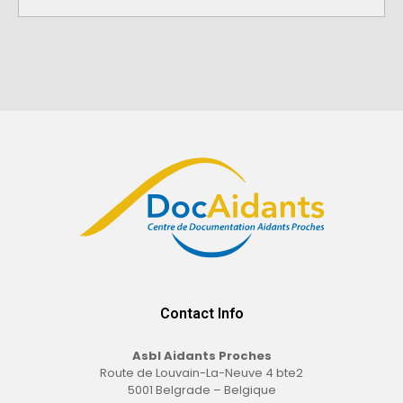
m
a
t
i
o
n
s
s
u
r
l
'
i
n
c
Contact Info
a
p
Asbl Aidants Proches
Route de Louvain-La-Neuve 4 bte2
a
5001 Belgrade – Belgique
c