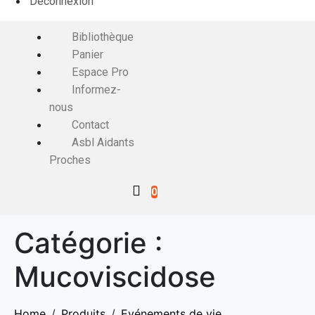
Déconnexion
Bibliothèque
Panier
Espace Pro
Informez-
nous
Contact
Asbl Aidants
Proches
0
Catégorie :
Mucoviscidose
Home
Produits
Evénements de vie